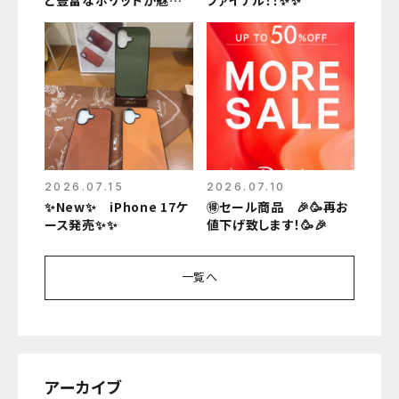
のバッグ✨✨
2026.07.15
2026.07.10
✨New✨ iPhone 17ケ
🉐セール商品 🎉🥳再お
ース発売✨✨
値下げ致します！🥳🎉
一覧へ
アーカイブ