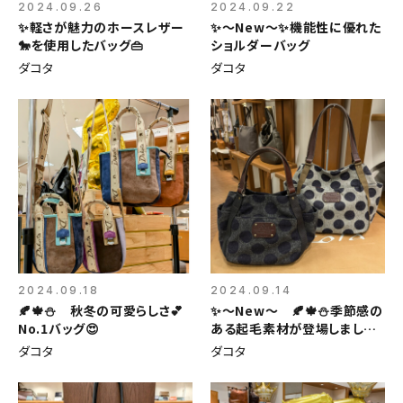
2024.09.26
2024.09.22
✨軽さが魅力のホースレザー
✨〜New〜✨機能性に優れた
🐎を使用したバッグ👜
ショルダーバッグ
ダコタ
ダコタ
2024.09.18
2024.09.14
🍂🍁⛄ 秋冬の可愛らしさ💕
✨〜New〜 🍂🍁⛄季節感の
No.1バッグ😍
ある起毛素材が登場しました
～🍂🍁⛄
ダコタ
ダコタ