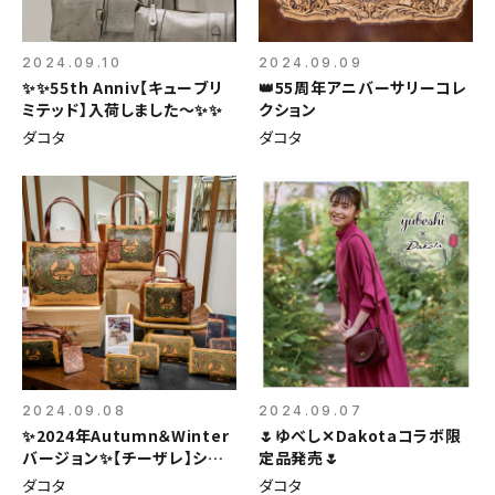
2024.09.10
2024.09.09
✨✨55th Anniv【キューブリ
👑55周年アニバーサリーコレ
ミテッド】入荷しました～✨✨
クション
ダコタ
ダコタ
2024.09.08
2024.09.07
✨2024年Autumn＆Winter
🌷ゆべし✕Dakotaコラボ限
バージョン✨【チーザレ】シリ
定品発売🌷
ーズのご紹介
ダコタ
ダコタ