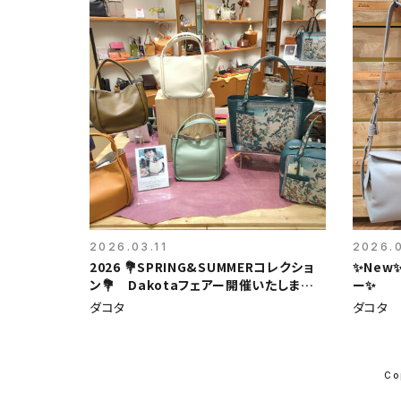
2026.03.11
2026.
2026 💐SPRING&SUMMERコレクショ
✨New
ン💐 Dakotaフェアー開催いたします
ー✨
💐
ダコタ
ダコタ
Co