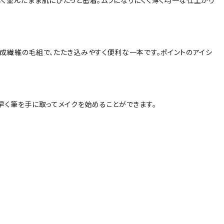
く並んだまま肌にぴたっと密着。ムラになりにくく薄く均一な仕上がり
成繊維の毛組で、たたき込みやすく便利な一本です。ポイントのアイシ
早く筆を手に取ってメイクを始めることができます。