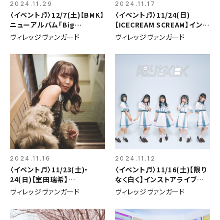
2024.11.29
2024.11.17
〈イベント♬〉12/7(土)【BMK】
〈イベント♬〉11/24(日)
ニューアルバム「Big
【ICECREAM SCREAM】インス
Monster Kite」発売記念イ
トアイベント
ヴィレッジヴァンガード
ヴィレッジヴァンガード
ベント
2024.11.16
2024.11.12
〈イベント♬〉11/23(土)・
〈イベント♬〉11/16(土)【限り
24(日)【室田瑞希】
なく白く】インストアライブイ
「hallelujah / サプリ」発売記
ベント
ヴィレッジヴァンガード
ヴィレッジヴァンガード
念イベント